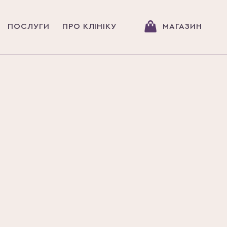
ПОСЛУГИ
ПРО КЛІНІКУ
МАГАЗИН
Головна
Послуги
БІОАРМУВАННЯ ПОЛІМО
БІОАРМУВ
НІТЯМИ