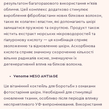
результатом багаторазового використання м’язів
обличчя. Цей комплекс додатково стимулює
вироблення фібробластами нових білкових волокон,
таких як колаген і еластин, які допомагають шкірі
залишатися пружною та округлою. Продукт також
містить екстракт морських мікроводоростей та
гіалуронову кислоту — ця комбінація сприяє
зволоженню та відновленню шкіри. Аскорбінова
кислота сприяє значному скороченню кількості
вільних радикалів кисню, зменшуючи їх
дегенеративний вплив на білкові волокна.
Venome MESO ANTIAGE
Це вітамінний коктейль для боротьби з ознаками
фотостаріння шкіри. Необхідний для стимуляції
оновлення тканин, особливо після періодів впливу
несприятливого УФ-випромінювання. Використання