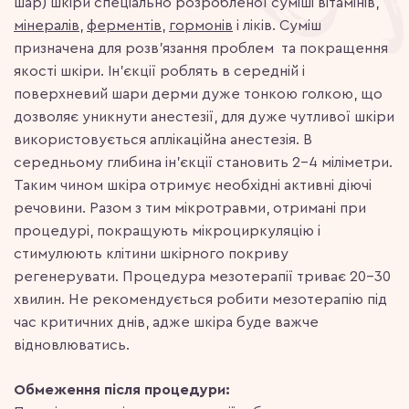
шар) шкіри спеціально розробленої суміші вітамінів,
мінералів
,
ферментів
,
гормонів
і ліків. Суміш
призначена для розв’язання проблем та покращення
якості шкіри. Ін’єкції роблять в середній і
поверхневий шари дерми дуже тонкою голкою, що
дозволяє уникнути анестезії, для дуже чутливої шкіри
використовується аплікаційна анестезія. В
середньому глибина ін’єкції становить 2-4 міліметри.
Таким чином шкіра отримує необхідні активні діючі
речовини. Разом з тим мікротравми, отримані при
процедурі, покращують мікроциркуляцію і
стимулюють клітини шкірного покриву
регенерувати. Процедура мезотерапії триває 20–30
хвилин. Не рекомендується робити мезотерапію під
час критичних днів, адже шкіра буде важче
відновлюватись.
Обмеження після процедури: