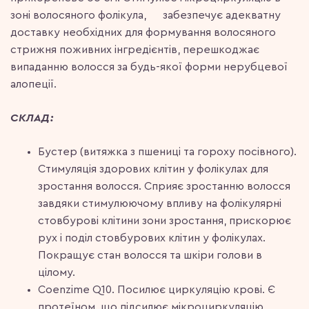
зоні волосяного фолікула, забезпечує адекватну
доставку необхідних для формування волосяного
стрижня поживних інгредієнтів, перешкоджає
випаданню волосся за будь-якої форми нерубцевої
алопеції.
СКЛАД:
Бустер (витяжка з пшениці та гороху посівного).
Стимуляція здорових клітин у фолікулах для
зростання волосся. Сприяє зростанню волосся
завдяки стимулюючому впливу на фолікулярні
стовбурові клітини зони зростання, прискорює
рух і поділ стовбурових клітин у фолікулах.
Покращує стан волосся та шкіри голови в
цілому.
Coenzime Q10. Посилює циркуляцію крові. Є
протеїном, що підсилює мікроциркуляцію,