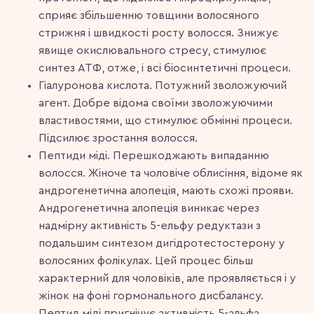
сприяє збільшенню товщини волосяного
стрижня і швидкості росту волосся. Знижує
явище окислювального стресу, стимулює
синтез АТФ, отже, і всі біосинтетичні процеси.
Гіалуронова кислота. Потужний зволожуючий
агент. Добре відома своїми зволожуючими
властивостями, що стимулює обмінні процеси.
Підсилює зростання волосся.
Пептиди міді. Перешкоджають випаданню
волосся. Жіноче та чоловіче облисіння, відоме як
андрогенетична алопеція, мають схожі прояви.
Андрогенетична алопеція виникає через
надмірну активність 5-ельфу редуктази з
подальшим синтезом дигідротестостерону у
волосяних фолікулах. Цей процес більш
характерний для чоловіків, але проявляється і у
жінок на фоні гормонального дисбалансу.
Пептид міді пригнічує активність 5-альфа