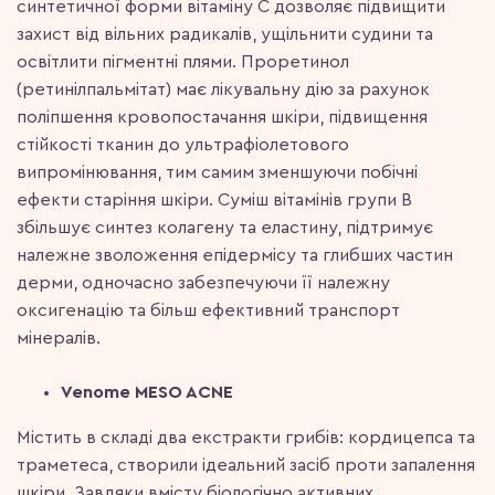
синтетичної форми вітаміну С дозволяє підвищити
захист від вільних радикалів, ущільнити судини та
освітлити пігментні плями. Проретинол
(ретинілпальмітат) має лікувальну дію за рахунок
поліпшення кровопостачання шкіри, підвищення
стійкості тканин до ультрафіолетового
випромінювання, тим самим зменшуючи побічні
ефекти старіння шкіри. Суміш вітамінів групи В
збільшує синтез колагену та еластину, підтримує
належне зволоження епідермісу та глибших частин
дерми, одночасно забезпечуючи її належну
оксигенацію та більш ефективний транспорт
мінералів.
Venome MESO ACNE
Містить в складі два екстракти грибів: кордицепса та
траметеса, створили ідеальний засіб проти запалення
шкіри. Завдяки вмісту біологічно активних