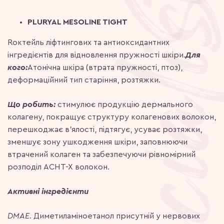
PLURYAL MESOLINE TIGHT
Rоктейль ліфтингових та антиоксидантних
інгредієнтів для відновлення пружності шкіри.
Для
кого:
Атонічна шкіра (втрата пружності, птоз),
деформаційний тип старіння, розтяжки.
Що робить:
стимулює продукцію дермального
колагену, покращує структуру колагенових волокон,
перешкоджає в’ялості, підтягує, усуває розтяжки,
зменшує зону ушкодження шкіри, заповнюючи
втрачений колаген та забезпечуючи рівномірний
розподіл АСНТ-Х волокон.
Активні інгредієнти
DMAE.
Диметиламіноетанол присутній у нервових