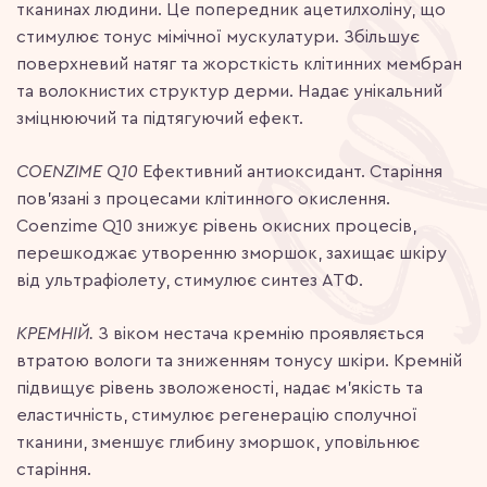
тканинах людини. Це попередник ацетилхоліну, що
стимулює тонус мімічної мускулатури. Збільшує
поверхневий натяг та жорсткість клітинних мембран
та волокнистих структур дерми. Надає унікальний
зміцнюючий та підтягуючий ефект.
COENZIME Q10
Ефективний антиоксидант. Старіння
пов’язані з процесами клітинного окислення.
Coenzime Q10 знижує рівень окисних процесів,
перешкоджає утворенню зморшок, захищає шкіру
від ультрафіолету, стимулює синтез АТФ.
КРЕМНІЙ.
З віком нестача кремнію проявляється
втратою вологи та зниженням тонусу шкіри. Кремній
підвищує рівень зволоженості, надає м’якість та
еластичність, стимулює регенерацію сполучної
тканини, зменшує глибину зморшок, уповільнює
старіння.