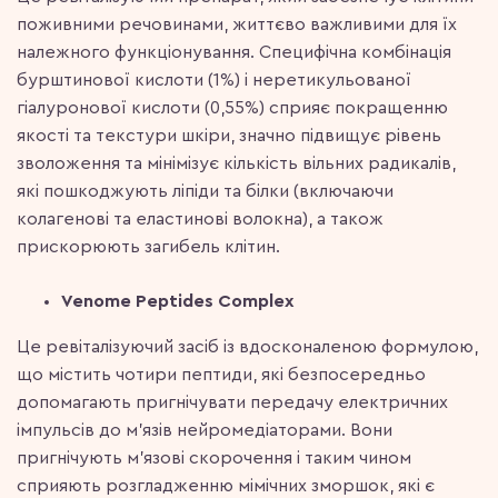
поживними речовинами, життєво важливими для їх
належного функціонування. Специфічна комбінація
бурштинової кислоти (1%) і неретикульованої
гіалуронової кислоти (0,55%) сприяє покращенню
якості та текстури шкіри, значно підвищує рівень
зволоження та мінімізує кількість вільних радикалів,
які пошкоджують ліпіди та білки (включаючи
колагенові та еластинові волокна), а також
прискорюють загибель клітин.
Venome Peptides Complex
Це ревіталізуючий засіб із вдосконаленою формулою,
що містить чотири пептиди, які безпосередньо
допомагають пригнічувати передачу електричних
імпульсів до м’язів нейромедіаторами. Вони
пригнічують м’язові скорочення і таким чином
сприяють розгладженню мімічних зморшок, які є