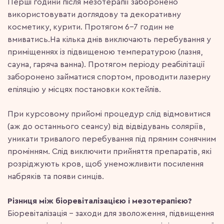
Перші години після мезотерапії заборонено
використовувати доглядову та декоративну
косметику, курити. Протягом 6-7 годин не
вмиватись.На кілька днів виключають перебування у
приміщеннях із підвищеною температурою (лазня,
сауна, гаряча ванна). Протягом періоду реабілітації
заборонено займатися спортом, проводити лазерну
епіляцію у місцях постановки коктейлів.
При курсовому прийомі процедур слід відмовитися
(аж до останнього сеансу) від відвідувань соляріїв,
уникати тривалого перебування під прямим сонячним
промінням. Слід виключити прийняття препаратів, які
розріджують кров, щоб унеможливити посилення
набряків та появи синців.
Різниця між біоревіталізацією і мезотерапією?
Біоревіталізація – заходи для зволоження, підвищення