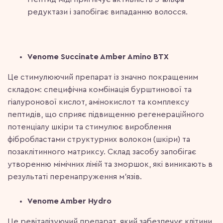
редуктази і запобігає випаданню волосся.
Venome Succinate Amber Amino BTX
Це стимулюючий препарат із значно покращеним
складом: специфічна комбінація бурштинової та
гіалуронової кислот, амінокислот та комплексу
пептидів, що сприяє підвищенню регенераційного
потенціалу шкіри та стимулює вироблення
фібробластами структурних волокон (шкіри) та
позаклітинного матриксу. Склад засобу запобігає
утворенню мімічних ліній та зморшок, які виникають в
результаті перенапруження м’язів.
Venome Amber Hydro
Це ревіталізуючий препарат, який забезпечує клітини