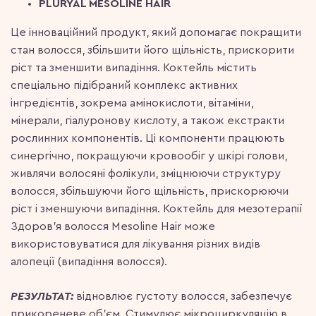
PLURYAL MESOLINE HAIR
Це інноваційний продукт, який допомагає покращити
стан волосся, збільшити його щільність, прискорити
ріст та зменшити випадіння. Коктейль містить
спеціально підібраний комплекс активних
інгредієнтів, зокрема амінокислоти, вітаміни,
мінерали, гіалуронову кислоту, а також екстракти
рослинних компонентів. Ці компоненти працюють
синергічно, покращуючи кровообіг у шкірі голови,
живлячи волосяні фолікули, зміцнюючи структуру
волосся, збільшуючи його щільність, прискорюючи
ріст і зменшуючи випадіння. Коктейль для мезотерапії
Здоров’я волосся Mesoline Hair може
використовуватися для лікування різних видів
алопеції (випадіння волосся).
РЕЗУЛЬТАТ:
відновлює густоту волосся, забезпечує
прикореневе об’єм. Стимулює мікроциркуляцію в