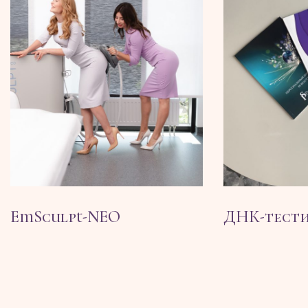
EmSculpt-NEO
ДНК-тест