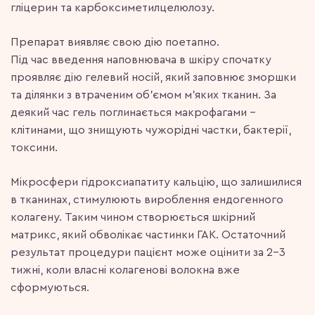
гліцерин та карбоксиметилцелюлозу.
Препарат виявляє свою дію поетапно.
Під час введення наповнювача в шкіру спочатку
проявляє дію гелевий носій, який заповнює зморшки
та ділянки з втраченим об’ємом м’яких тканин. За
деякий час гель поглинається макрофагами –
клітинами, що знищують чужорідні частки, бактерії,
токсини.
Мікросфери гідроксиапатиту кальцію, що залишилися
в тканинах, стимулюють вироблення ендогенного
колагену. Таким чином створюється шкірний
матрикс, який обволікає частинки ГАК. Остаточний
результат процедури пацієнт може оцінити за 2-3
тижні, коли власні колагенові волокна вже
сформуються.