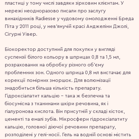
пластиці у тому числі завдяки зірковим клієнтам. У
мережі неодноразово писали про заслугу
винахідників Radiesse у чудовому омолодженні Бреда
Піта у 2011 році, у нев’янучій красі Анджеліни Джолі,
Сігурні Уівер.
Біокоректор доступний для покупки у вигляді
суспензії білого кольору в шприцах 0,8 та 1,5 мл,
розрахованих на обробку різного об’єму
проблемних зон. Одного шприца 0,8 мл вистачає для
корекції помірних зморшок. Для волюмізації
знадобиться більша кількість препарату.
Гідроксіапатит кальцію – така ж безпечна та
біосумісна з тканинами шкіри речовина, як і
гіалуронова кислота. Він присутній у складі кісток,
цементі та емалі зубів. Мікросфери гідроксіапатиту
кальцію, головної діючої речовини препарату,
розподілені у гелі-носії. Гель на водній основі містить