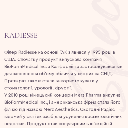
RADIESSE
Філер Radiesse на основі ГАК з’явився у 1995 році в
США. Спочатку продукт випускала компанія
BioFormMedical Inc. з Каліфорнії та застосовувався він
для заповнення об’єму обличчя у хворих на СНІД.
Препарат також стали використовувати у
стоматології, урології, хірургії.
У 2010 році німецький концерн Merz Pharma викупив
BioFormMedical Inc., і американська фірма стала його
філією під назвою Merz Aesthetics. Сьогодні Радієс
відомий у світі як засіб для усунення косметологічних
недоліків. Продукт став популярним в ін’єкційній