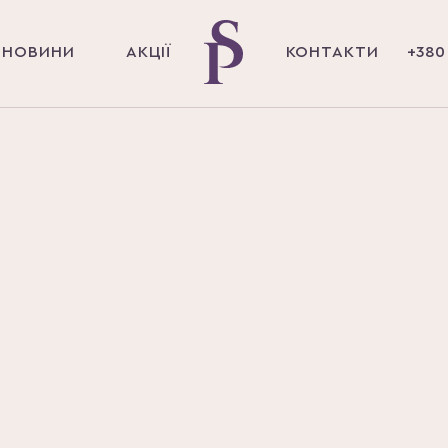
НОВИНИ
АКЦІЇ
КОНТАКТИ
+380 
Послуги
ПАКЕТИ CHECK-UP ДЛЯ ЧОЛОВІКІВ 
І ПАКЕТИ CH