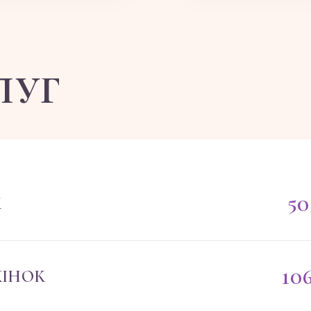
ЛУГ
50
К
10
ЖІНОК