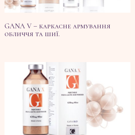
GANA V – каркасне армування
обличчя та шиї.