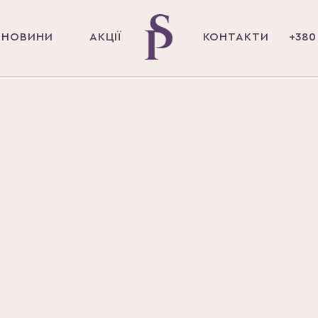
НОВИНИ
АКЦІЇ
КОНТАКТИ
+380 
Головна
Послуги
ПЛАСТИЧНА ХІРУГРІЯ
СТИЧНА ХІРУ