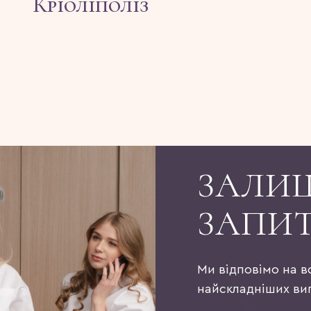
Кріоліполіз
ЗАЛИ
ЗАПИ
Ми відповімо на в
найскладніших ви