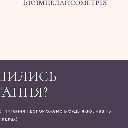
Біоімпедансометрія
ШИЛИСЬ
ТАННЯ?
сі питання і допоможемо в будь-яких, навіть
падках!