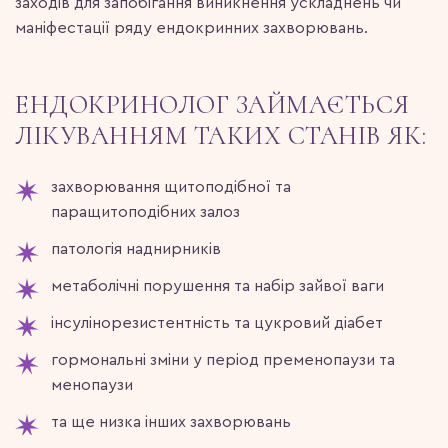
заходів для запобігання виникнення ускладнень чи
маніфестації ряду ендокринних захворювань.
ЕНДОКРИНОЛОГ ЗАЙМАЄТЬСЯ
ЛІКУВАННЯМ ТАКИХ СТАНІВ ЯК:
захворювання щитоподібної та
паращитоподібних залоз
патологія наднирників
метаболічні порушення та набір зайвої ваги
інсулінорезистентність та цукровий діабет
гормональні зміни у період пременопаузи та
менопаузи
та ще низка інших захворювань