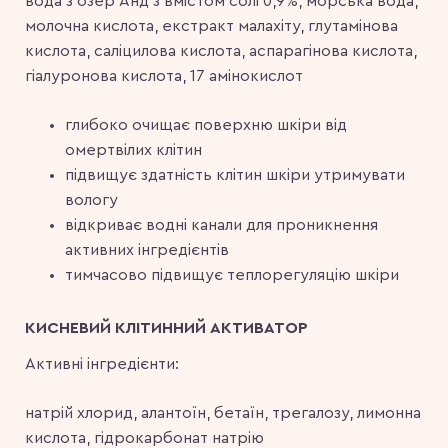
вода з озер Анд з вмістом солі 0,9%, морська вода,
молочна кислота, екстракт малахіту, глутамінова
кислота, саліцилова кислота, аспарагінова кислота,
гіалуронова кислота, 17 амінокислот
глибоко очищає поверхню шкіри від
омертвілих клітин
підвищує здатність клітин шкіри утримувати
вологу
відкриває водні канали для проникнення
активних інгредієнтів
тимчасово підвищує теплорегуляцію шкіри
КИСНЕВИЙ КЛІТИННИЙ АКТИВАТОР
Активні інгредієнти:
натрій хлорид, алантоїн, бетаїн, трегалозу, лимонна
кислота, гідрокарбонат натрію