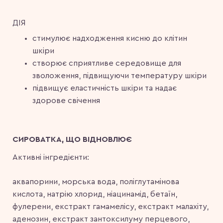
ДІЯ
стимулює надходження кисню до клітин
шкіри
створює сприятливе середовище для
зволоження, підвищуючи температуру шкіри
підвищує еластичність шкіри та надає
здорове свічення
СИРОВАТКА, ЩО ВІДНОВЛЮЄ
Активні інгредієнти:
аквапорини, морська вода, поліглутамінова
кислота, натрію хлорид, ніацинамід, бетаїн,
фулерени, екстракт гамамелісу, екстракт малахіту,
аденозин, екстракт зантоксилуму перцевого,