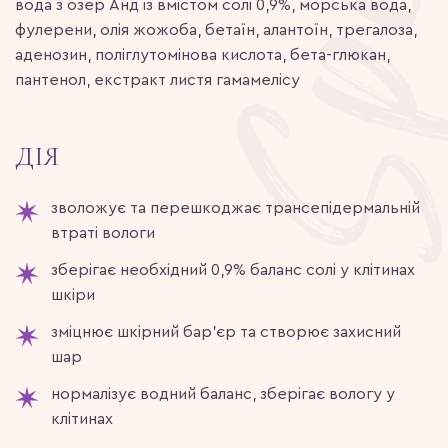
вода з озер Анд із вмістом солі 0,9%, морська вода,
фулерени, олія жожоба, бетаїн, алантоїн, трегалоза,
аденозин, поліглутомінова кислота, бета-глюкан,
пантенол, екстракт листя гамамелісу
ДІЯ
зволожує та перешкоджає трансепідермальній
втраті вологи
зберігає необхідний 0,9% баланс солі у клітинах
шкіри
зміцнює шкірний бар'єр та створює захисний
шар
нормалізує водний баланс, зберігає вологу у
клітинах