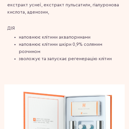
екстракт уснеї, екстракт пульсатили, гіалуронова
кислота, аденозин,
ДІЯ
наповнює клітини аквапоринами
наповнює клітини шкіри 0,9% соляним
розчином
зволожує та запускає регенерацію клітин