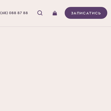
(68) 088 87 88
ЗАПИСАТИСЬ
В наявності
б LUSCIOUS LIPS,
: сливовий, 7ml
ДО КОШИКА