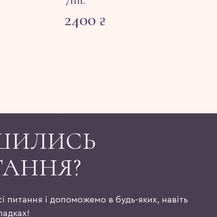
7ml
2400
₴
ШИЛИСЬ
ТАННЯ?
сі питання і допоможемо в будь-яких, навіть
падках!