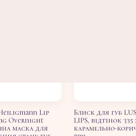
Heiligmann Lip
Блиск для губ LU
ing Overnight
LIPS, відтінок 335 :
чна маска для
карамельно-кори