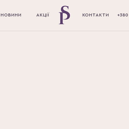
НОВИНИ
АКЦІЇ
КОНТАКТИ
+380 
Головна
Магазин
Догляд за губами
Блиск для гу
відтінок 337
2 400 ₴