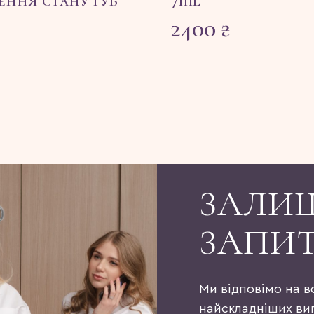
ння стану губ
7ml
2400
₴
ЗАЛИ
ЗАПИ
Ми відповімо на в
найскладніших ви