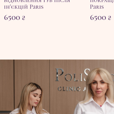
відновлення губ після
покраще
ін’єкцій Paris
Paris
6500
₴
6500
₴