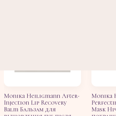
Monika Heiligmann After-
Monika 
Injection Lip Recovery
Perfect
Balm Бальзам для
Mask Ні