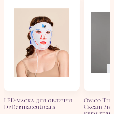
LED-маска для обличчя
Ovaco Tim
DpDermaceuticals
Cream Зв
крем-гель