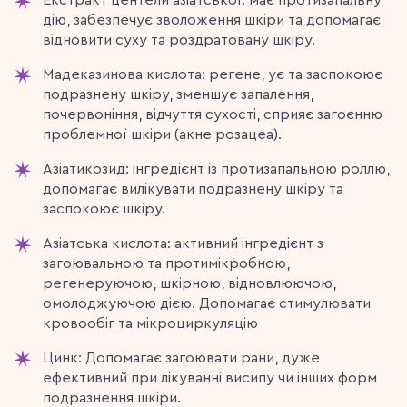
дію, забезпечує зволоження шкіри та допомагає
відновити суху та роздратовану шкіру.
Мадеказинова кислота: регене, ує та заспокоює
подразнену шкіру, зменшує запалення,
почервоніння, відчуття сухості, сприяє загоєнню
проблемної шкіри (акне розацеа).
Азіатикозид: інгредієнт із протизапальною роллю,
допомагає вилікувати подразнену шкіру та
заспокоює шкіру.
Азіатська кислота: активний інгредієнт з
загоювальною та протимікробною,
регенеруючою, шкірною, відновлюючою,
омолоджуючою дією. Допомагає стимулювати
кровообіг та мікроциркуляцію
Цинк: Допомагає загоювати рани, дуже
ефективний при лікуванні висипу чи інших форм
подразнення шкіри.