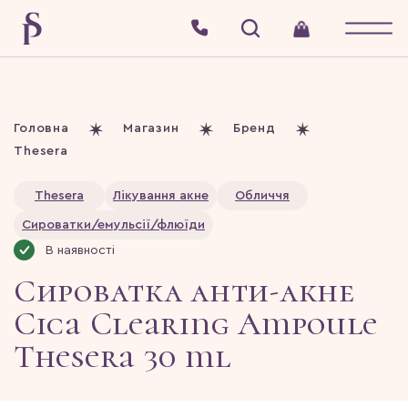
Головна
Магазин
Бренд
Thesera
Thesera
Лікування акне
Обличчя
Сироватки/емульсії/флюїди
В наявності
Сироватка анти-акне
Cica Clearing Ampoule
Thesera 30 ml