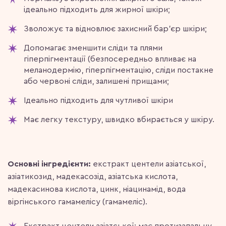
ідеально підходить для жирної шкіри;
Зволожує та відновлює захисний бар’єр шкіри;
Допомагає зменшити сліди та плями
гіперпігментації (безпосередньо впливає на
меланодермію, гіперпігментацію, сліди постакне
або червоні сліди, залишені прищами;
Ідеально підходить для чутливої шкіри
Має легку текстуру, швидко вбирається у шкіру.
Основні інгредієнти:
екстракт центели азіатської,
азіатикозид, мадекасозід, азіатська кислота,
мадекасинова кислота, цинк, ніацинамід, вода
віргінського гамамелісу (гамамеліс).
Екстракт центели азіатської: має протизапальну