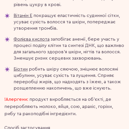
рівень цукру в крові.
Вітамін E
покращує еластичність судинної сітки,
усуває сухість волосся та шкіри, попереджає
утворення тромбів.
Фолієва кислота
запобігає анемії, бере участь у
процесі поділу клітин та синтезі ДНК, що важливо
для загального здоров’я шкіри, нігтів та волосся.
Зменшує ризик серцевих захворювань.
Біотин
робить шкіру сяючою, зміцнює волосяні
цибулини, усуває сухість та лущення. Сприяє
переробці жирів, що надходять з їжею, а також
розщепленню накопичень, що вже існують.
!Алергени:
продукт виробляється на об’єкті, де
переробляють молоко, яйця, сою, арахіс, горіхи,
рибу та ракоподібні інгредієнти.
Спосіб застосування