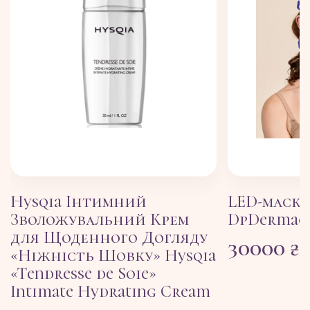
Hysqia Інтимний
LED-маска
Зволожувальний Крем
DpDermace
для Щоденного Догляду
30000
₴
«Ніжність Шовку» Hysqia
«Tendresse de Soie»
Intimate Hydrating Cream