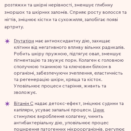
розтяжки та шкірні нерівності, зменшує глибину
зморшок та шкірних заломів. Сприяє росту волосся та
нігтів, зміцнює кістки та сухожилля, запобігає появі
артриту.
Глутатіон
має антиоксидантну дію, захищає
клітини від негативного впливу вільних радикалів.
Робить шкіру пружною, підтягує овал, зменшує
пігментацію та звужує пори. Колаген є головною
сполучною тканиною та ключовим білком в
організмі, забезпечуючи зчеплення, еластичність
та регенерацію шкіри, хряща та кісток.
Уповільнює процеси старіння, живить та
зволожує.
Вітамін C
надає детокс-ефект, зміцнює судини та
капіляри, усуває запальні процеси.
Цинк
стимулює вироблення колагену, чинить
антибактеріальну дію, уповільнює процес
поширення патогенних мікроорганізмів, регулює