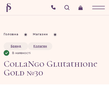
Головна
Магазин
Бренд
Колаген
В наявності
CollaNgo Glutathione
Gold №30