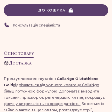
ДО КОШИКА
Консультація спеціаліста
Опис товару
Доставка
Преміум-колаген глутатіон
CollaNgo Glutathione
Gold
відрізняється від чорного колагену CollaNgo
більш потужною формулою, допомагає виводити
токсини, прискорює регенерацію клітин, покращує
фізичну витривалість та працездатність.
Бореться із
зайвою вагою та целюлітом, розгладжує стрії,