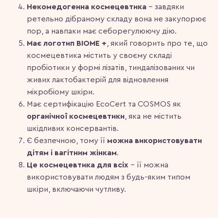
Некомедогенна космецевтика
– завдяки
ретельно дібраному складу вона не закупорює
пор, а навпаки має себорегулюючу дію.
Має логотип BIOME +
, який говорить про те, що
космецевтика містить у своєму складі
пробіотики у формі лізатів, тиндалізованих чи
живих лактобактерій для відновлення
мікробіому шкіри.
Має сертифікацію EcoCert та COSMOS як
органічної космецевтики
, яка не містить
шкідливих консервантів.
Є безпечною, тому її
можна використовувати
дітям і вагітним жінкам
.
Це космецевтика для всіх
– її можна
використовувати людям з будь-яким типом
шкіри, включаючи чутливу.