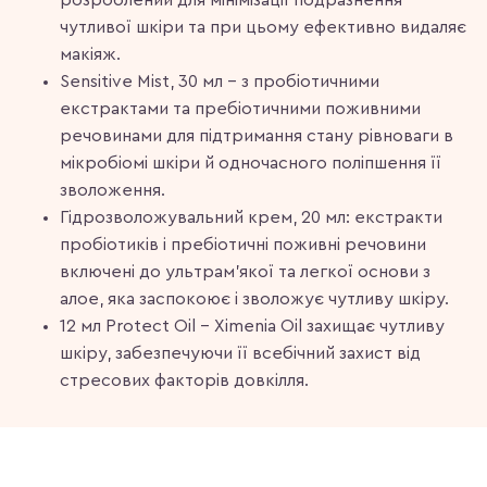
розроблений для мінімізації подразнення
чутливої шкіри та при цьому ефективно видаляє
макіяж.
Sensitive Mist, 30 мл - з пробіотичними
екстрактами та пребіотичними поживними
речовинами для підтримання стану рівноваги в
мікробіомі шкіри й одночасного поліпшення її
зволоження.
Гідрозволожувальний крем, 20 мл: екстракти
пробіотиків і пребіотичні поживні речовини
включені до ультрам'якої та легкої основи з
алое, яка заспокоює і зволожує чутливу шкіру.
12 мл Protect Oil - Ximenia Oil захищає чутливу
шкіру, забезпечуючи її всебічний захист від
стресових факторів довкілля.