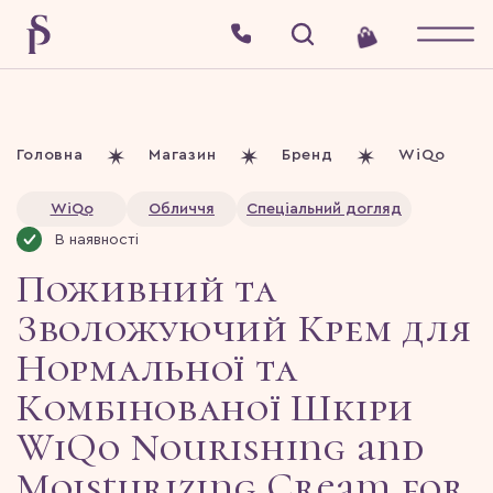
Головна
Магазин
Бренд
WiQo
WiQo
Обличчя
Спеціальний догляд
В наявності
Поживний та
Зволожуючий Крем для
Нормальної та
Комбінованої Шкіри
WiQo Nourishing and
Moisturizing Cream for