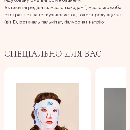
індуковану UVВ випромінюванням
Активні інгредієнти: масло макадамії, масло жожоба,
екстракт ехінацеї вузьколистої, токоферолу ацетат
(віт Е), ретиналь пальмітат, гіалуронат натрію
СПЕЦІАЛЬНО ДЛЯ ВАС