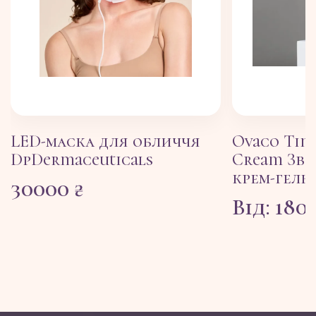
LED-маска для обличчя
Ovaco Tim
DpDermaceuticals
Cream Зв
крем-гель
30000
₴
Від:
180