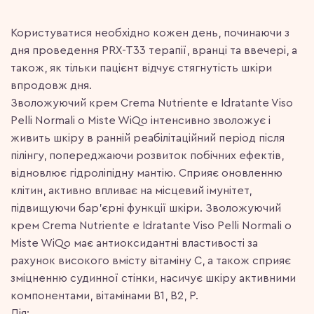
Користуватися необхідно кожен день, починаючи з
дня проведення PRX-T33 терапії, вранці та ввечері, а
також, як тільки пацієнт відчує стягнутість шкіри
впродовж дня.
Зволожуючий крем Crema Nutriente e Idratante Viso
Pelli Normali o Miste WiQo інтенсивно зволожує і
живить шкіру в ранній реабілітаційний період після
пілінгу, попереджаючи розвиток побічних ефектів,
відновлює гідроліпідну мантію. Сприяє оновленню
клітин, активно впливає на місцевий імунітет,
підвищуючи бар’єрні функції шкіри. Зволожуючий
крем Crema Nutriente e Idratante Viso Pelli Normali o
Miste WiQo має антиоксидантні властивості за
рахунок високого вмісту вітаміну С, а також сприяє
зміцненню судинної стінки, насичує шкіру активними
компонентами, вітамінами В1, В2, Р.
Дія: