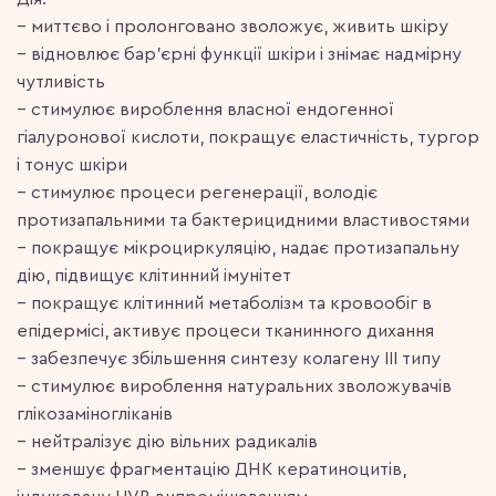
– миттєво і пролонговано зволожує, живить шкіру
– відновлює бар’єрні функції шкіри і знімає надмірну
чутливість
– стимулює вироблення власної ендогенної
гіалуронової кислоти, покращує еластичність, тургор
і тонус шкіри
– стимулює процеси регенерації, володіє
протизапальними та бактерицидними властивостями
– покращує мікроциркуляцію, надає протизапальну
дію, підвищує клітинний імунітет
– покращує клітинний метаболізм та кровообіг в
епідермісі, активує процеси тканинного дихання
– забезпечує збільшення синтезу колагену III типу
– стимулює вироблення натуральних зволожувачів
глікозаміногліканів
– нейтралізує дію вільних радикалів
– зменшує фрагментацію ДНК кератиноцитів,