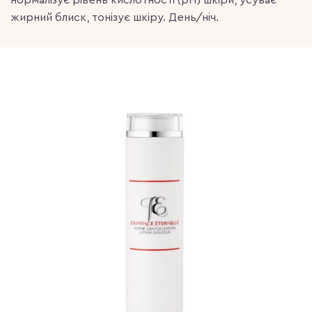
нормалізує рівень кислотності (pH) шкіри, усуває
жирний блиск, тонізує шкіру. День/ніч.