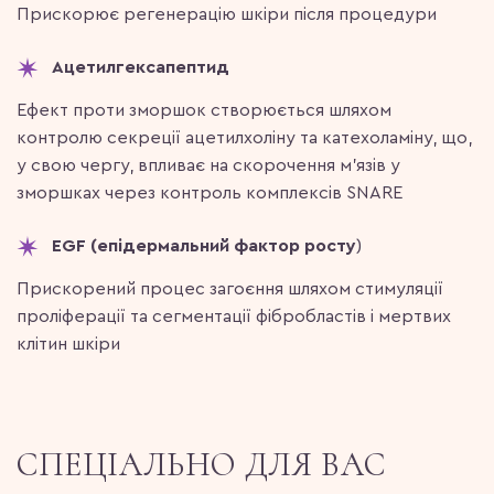
Прискорює регенерацію шкіри після процедури
Ацетилгексапептид
Ефект проти зморшок створюється шляхом
контролю секреції ацетилхоліну та катехоламіну, що,
у свою чергу, впливає на скорочення м’язів у
зморшках через контроль комплексів SNARE
EGF (епідермальний фактор росту
)
Прискорений процес загоєння шляхом стимуляції
проліферації та сегментації фібробластів і мертвих
клітин шкіри
СПЕЦІАЛЬНО ДЛЯ ВАС