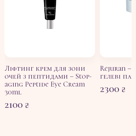
Ліфтинг крем для зони
Rejuran –
очей з пептидами – Stop-
гелеві пат
aging Peptide Eye Cream
2300
₴
30ml
2100
₴