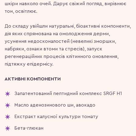
шкіри навколо очей. Дарує свіжий погляд, вирівнює
тон, освітлює.
До складу увійшли натуральні, біоактивні компоненти,
дія яких спрямована на омолодження дерми,
усунення недосконалостей (невеликі зморшки,
набряки, ознаки втоми та стресів), запуск
регенераційних процесів клітинного оновлення,
підтяжку епідермісу.
АКТИВНІ КОМПОНЕНТИ
Запатентований пептидний комплекс SRGF H1
Масло аденозинового ши, авокадо
Екстракт калусної культури томату
Бета-глюкан