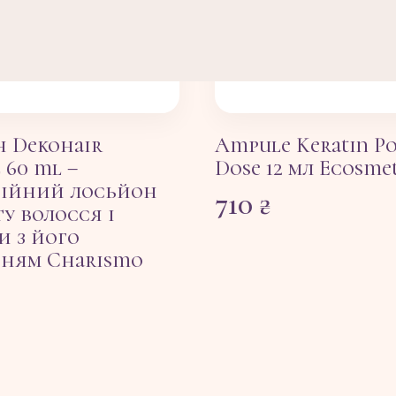
 Dekohair
Ampule Keratin P
 60 ml –
Dose 12 мл Ecosme
ційний лосьйон
710
₴
у волосся і
и з його
ням Charismo