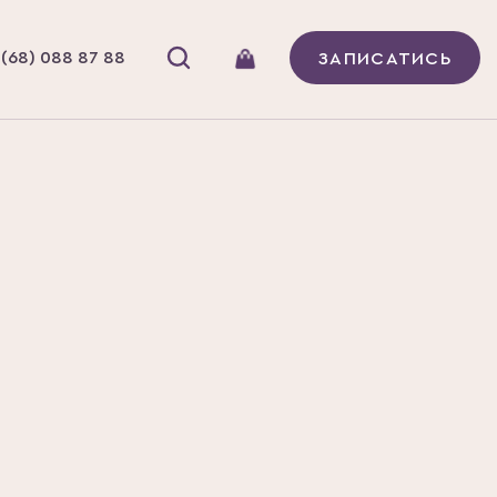
(68) 088 87 88
ЗАПИСАТИСЬ
диціонери
В наявності
йго Lux для
я пошкодженого волосся