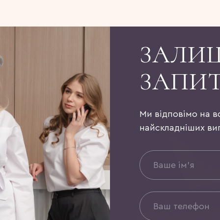
ЗАЛИ
ЗАПИ
Ми відповімо на в
найскладніших ви