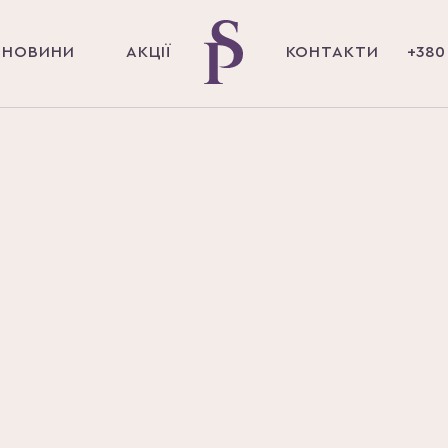
НОВИНИ
АКЦІЇ
КОНТАКТИ
+380 
Головна
Магазин
Волосся
Шампуні та кон
Шампунь Да
відновленн
300 мл
Країна походження
Японія