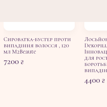
Сироватка-бустер проти
Лосьйон
випадіння волосся , 120
Dekopill
мл M2Beaute
Іннова
для рост
7200
₴
боротьб
випадін
4400
₴