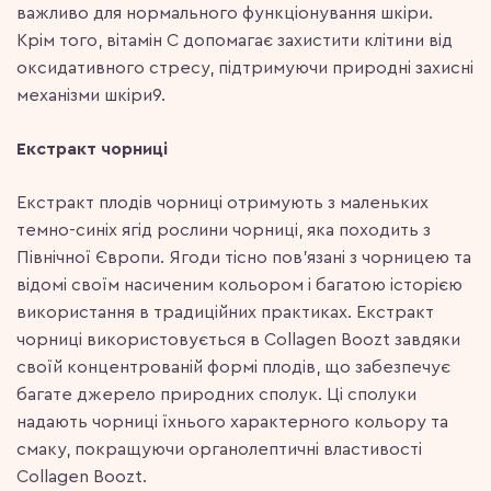
важливо для нормального функціонування шкіри.
Крім того, вітамін С допомагає захистити клітини від
оксидативного стресу, підтримуючи природні захисні
механізми шкіри9.
Екстракт чорниці
Екстракт плодів чорниці отримують з маленьких
темно-синіх ягід рослини чорниці, яка походить з
Північної Європи. Ягоди тісно пов’язані з чорницею та
відомі своїм насиченим кольором і багатою історією
використання в традиційних практиках. Екстракт
чорниці використовується в Collagen Boozt завдяки
своїй концентрованій формі плодів, що забезпечує
багате джерело природних сполук. Ці сполуки
надають чорниці їхнього характерного кольору та
смаку, покращуючи органолептичні властивості
Collagen Boozt.