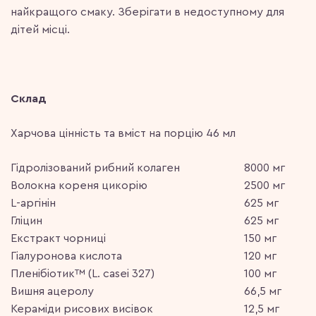
найкращого смаку. Зберігати в недоступному для
дітей місці.
Склад
Харчова цінність та вміст на порцію
46 мл
Гідролізований рибний колаген
8000 мг
Волокна кореня цикорію
2500 мг
L-аргінін
625 мг
Гліцин
625 мг
Екстракт чорниці
150 мг
Гіалуронова кислота
120 мг
Пленібіотик™ (L. casei 327)
100 мг
Вишня ацеролу
66,5 мг
Кераміди рисових висівок
12,5 мг