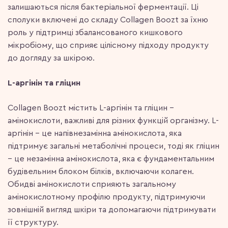
залишаються після бактеріальної ферментації. Ці
сполуки включені до складу Collagen Boozt за їхню
роль у підтримці збалансованого кишкового
мікробіому, що сприяє цілісному підходу продукту
до догляду за шкірою.
L-аргінін та гліцин
Collagen Boozt містить L-аргінін та гліцин –
амінокислоти, важливі для різних функцій організму. L-
аргінін – це напівнезамінна амінокислота, яка
підтримує загальні метаболічні процеси, тоді як гліцин
– це незамінна амінокислота, яка є фундаментальним
будівельним блоком білків, включаючи колаген.
Обидві амінокислоти сприяють загальному
амінокислотному профілю продукту, підтримуючи
зовнішній вигляд шкіри та допомагаючи підтримувати
її структуру.