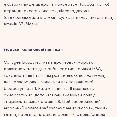
екстракт вишні ацероли, консервант (сорбат калію),
кераміди рисових висівок, підсолоджувач
(стевіолглікозиди зі стевії), сульфат цинку, цитрат міді,
вітамін В7 (біотин).
Морські колагенові пептиди
Collagen Boozt містить гідролізовані морські
колагенові пептиди з риби, сертифікованої MSC,
зокрема типів I та III, які розщеплюються на менші,
легше засвоювані молекули для покращеної
біодоступності1. Разом типи I та III працюють
синергетично, допомагаючи зменшити появу
зморшок та ознак старіння8. Цей високоякісний
морський колаген забезпечує амінокислоти, такі як
гліцин, пролін та гідроксипролін, які є невід’ємною