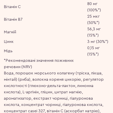
80 мг
Вітамін С
(100%*)
25 мкг
Вітамін В7
(50%*)
56,3 мг
Магній
(15%*)
Цинк
3 мг (30%*)
0,15 мг
Мідь
(15%*)
*Рекомендовані значення поживних
речовин (NRV)
Вода, порошок морського колагену (тріска, пікша,
мінтай) (риба), волокна кореня цикорію, регулятор
кислотності (глюконо-дельта-лактон, лимонна
кислота), L-аргінін, гліцин, цитрат магнію,
ароматизатор, екстракт чорниці, гіалуронова
кислота, концентрат чорниці, гіалуронова кислота,
концентрат casei 327, вітамін С (аскорбат натрію),