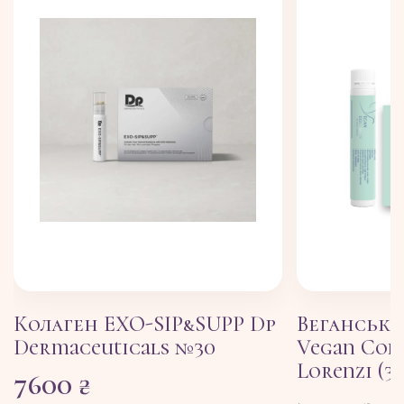
Колаген EXO-SIP&SUPP Dp
Веганськи
Dermaceuticals №30
Vegan Col
Lorenzi (3
7600
₴