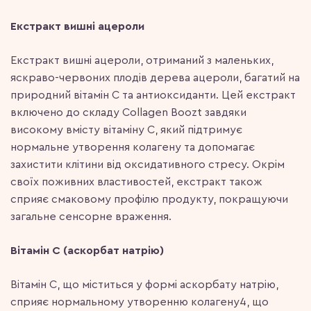
Екстракт вишні ацероли
Екстракт вишні ацероли, отриманий з маленьких,
яскраво-червоних плодів дерева ацероли, багатий на
природний вітамін С та антиоксиданти. Цей екстракт
включено до складу Collagen Boozt завдяки
високому вмісту вітаміну С, який підтримує
нормальне утворення колагену та допомагає
захистити клітини від оксидативного стресу. Окрім
своїх поживних властивостей, екстракт також
сприяє смаковому профілю продукту, покращуючи
загальне сенсорне враження.
Вітамін С (аскорбат натрію)
Вітамін С, що міститься у формі аскорбату натрію,
сприяє нормальному утворенню колагену4, що