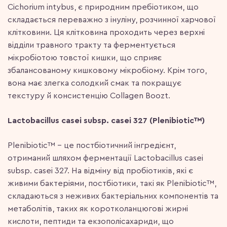
Cichorium intybus, є природним пребіотиком, що
складається переважно з інуліну, розчинної харчової
клітковини. Ця клітковина проходить через верхні
відділи травного тракту та ферментується
мікробіотою товстої кишки, що сприяє
збалансованому кишковому мікробіому. Крім того,
вона має злегка солодкий смак та покращує
текстуру й консистенцію Collagen Boozt.
Lactobacillus casei subsp. casei 327 (Plenibiotic™)
Plenibiotic™ – це постбіотичний інгредієнт,
отриманий шляхом ферментації Lactobacillus casei
subsp. casei 327. На відміну від пробіотиків, які є
живими бактеріями, постбіотики, такі як Plenibiotic™,
складаються з неживих бактеріальних компонентів та
метаболітів, таких як коротколанцюгові жирні
кислоти, пептиди та екзополісахариди, що