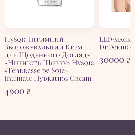
Hysqia Інтимний
LED-маска
Зволожувальний Крем
DpDermace
для Щоденного Догляду
30000
₴
«Ніжність Шовку» Hysqia
«Tendresse de Soie»
Intimate Hydrating Cream
4900
₴