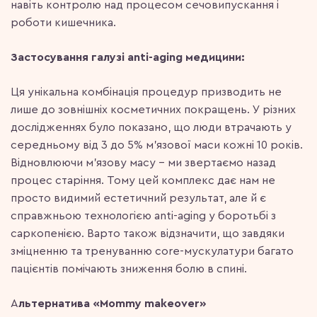
навіть контролю над процесом сечовипускання і
роботи кишечника.
Застосування галузі anti-aging медицини:
Ця унікальна комбінація процедур призводить не
лише до зовнішніх косметичних покращень. У різних
дослідженнях було показано, що люди втрачають у
середньому від 3 до 5% м’язової маси кожні 10 років.
Відновлюючи м’язову масу – ми звертаємо назад
процес старіння. Тому цей комплекс дає нам не
просто видимий естетичний результат, але й є
справжньою технологією anti-aging у боротьбі з
саркопенією. Варто також відзначити, що завдяки
зміцненню та тренуванню core-мускулатури багато
пацієнтів помічають зниження болю в спині.
А
льтернатива «Mommy makeover»