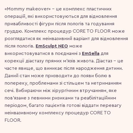
«Mommy makeover» – це комплекс пластичних
операцій, які використовуються для відновлення
привабливості фігури після пологів та годування
груддю. Комплекс процедур CORE TO FLOOR може
розглядатися як неінвазивний варіант для відновлення
після пологів.
EmSculpt NEO
може
використовуватися в поєднанні з
EmSella
для
корекції діастазу прямих м’язів живота. Діастаз – це
часте явище, що виникає після народження дитини.
Даний стан може призводити до появи болю в
попереку, проблемами зі стільцем та нетриманням
сечі. Вибираючи між хірургічним втручанням, яке
пов’язане з певними ризиками та реабілітаційним
періодом, багато пацієнтів готові віддати перевагу
неінвазивному комплексу процедур CORE TO
FLOOR.