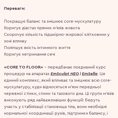
Переваги:
Покращує баланс та зміцнює core-мускулатуру
Коригує діастаз прямих м’язів живота
Скорочує кількість підшкірно-жирової клітковини у
зоні впливу
Поліпшує якість інтимного життя
Коригує нетримання сечі
«CORE TO FLOOR»
– передбачає поєднаний курс
процедур на апаратах
EmSculpt NEO
і
EmSella
. Це
єдиний комплекс, який впливає та зміцнює всю core-
мускулатуру, куди відносяться м’язи передньої
черевної стінки, спини та тазового дна. Ці групи м’язів
виконують ряд найважливіших функцій: беруть
участь у стабілізації становища тіла, вони необхідні
нормальної координації рухів, підтримки балансу, і