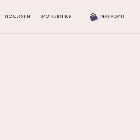
ПОСЛУГИ
ПРО КЛІНІКУ
МАГАЗИН
Головна
Новини
ФОТОСТАРІННЯ ШКІРИ: Щ
ФОТОСТАРІ
ТАКЕ І ЯК