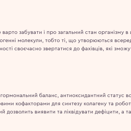
е варто забувати і про загальний стан організму 
генні молекули, тобто ті, що утворюються всере
ідності своєчасно звертатися до фахівців, які змо
 гормональний баланс, антиоксидантний статус вс
лючовими кофакторами для синтезу колагену та ро
й дозволить виявити та ліквідувати дефіцити, а т