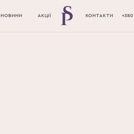
НОВИНИ
АКЦІЇ
КОНТАКТИ
+380 
О ЦЕ ТАКЕ І ЯК УНИКНУТИ ПЕРЕДЧАСНОЇ ПОЯВИ ЗМОРШ
ННЯ ШКІРИ:
 УНИКНУТИ П