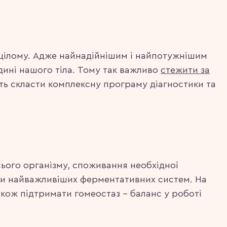
в цілому. Адже найнадійнішим і найпотужнішим
дині нашого тіла. Тому так важливо
стежити за
жуть скласти комплексну програму діагностики та
ього організму, споживання необхідної
боти найважливіших ферментативних систем. На
акож підтримати гомеостаз – баланс у роботі