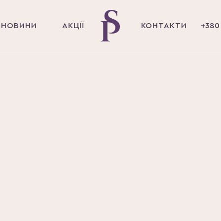
НОВИНИ
АКЦІЇ
КОНТАКТИ
+380 
Головна
Магазин
Yotsuba
Амінокислоти
Амінокислот
стіків
Кількість
10 шт (упаковка)