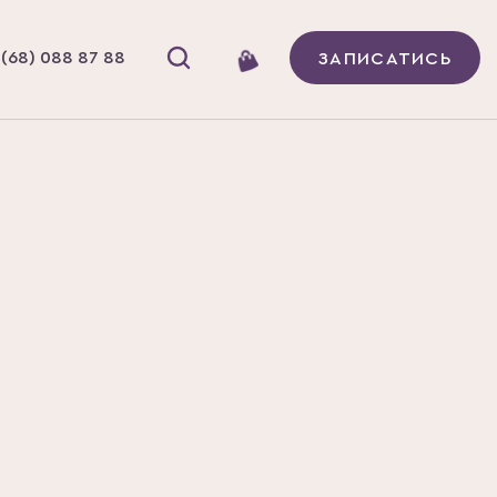
(68) 088 87 88
ЗАПИСАТИСЬ
Бренд
Yotsuba
Бади та вітаміни
В наявності
и Champion Yotsuba 20