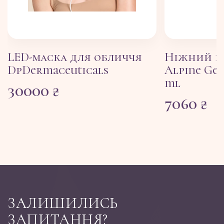
LED-маска для обличчя
Ніжний п
DpDermaceuticals
Alpine Gen
ml
30000
₴
7060
₴
ЗАЛИШИЛИСЬ
ЗАПИТАННЯ?