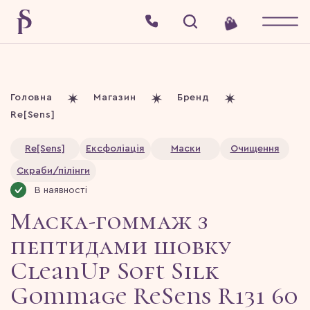
Головна
Магазин
Бренд
Re[Sens]
Re[Sens]
Ексфоліація
Маски
Очищення
Скраби/пілінги
В наявності
Маска-гоммаж з
пептидами шовку
CleanUp Soft Silk
Gommage ReSens R131 60