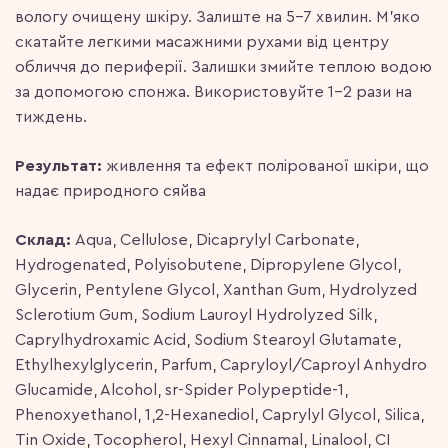
вологу очищену шкіру. Залиште на 5-7 хвилин. М’яко
скатайте легкими масажними рухами від центру
обличчя до периферії. Залишки змийте теплою водою
за допомогою спонжа. Використовуйте 1-2 рази на
тиждень.
Результат:
живлення та ефект полірованої шкіри, що
надає природного сяйва
Склад:
Aqua, Cellulose, Dicaprylyl Carbonate,
Hydrogenated, Polyisobutene, Dipropylene Glycol,
Glycerin, Pentylene Glycol, Xanthan Gum, Hydrolyzed
Sclerotium Gum, Sodium Lauroyl Hydrolyzed Silk,
Caprylhydroxamic Acid, Sodium Stearoyl Glutamate,
Ethylhexylglycerin, Parfum, Capryloyl/Caproyl Anhydro
Glucamide, Alcohol, sr-Spider Polypeptide-1,
Phenoxyethanol, 1,2-Hexanediol, Caprylyl Glycol, Silica,
Tin Oxide, Tocopherol, Hexyl Cinnamal, Linalool, CI