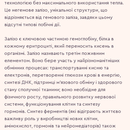
технологією без максимального використання тепла.
Це негемове залізо, унікальної структури, що
відрізняється від гемового заліза, завдяки цьому
відсутні типові побічні дії.
Залізо є ключовою частиною гемоглобіну, білка в
кожному еритроциті, який переносить кисень в
організмі. Залізо називають третім поживним
елементом. Воно бере участь у найрізноманітніших
обмінних процесах: транспортуванні кисню та
електронів, перетворенні глюкози крові в енергію,
синтезі ДНК, підтримці м’язового обміну і здорового
стану сполучної тканини; воно необхідне для
фізичного росту, правильного розвитку нервової
системи, функціонування клітин та синтезу
гормонів. Синтез ферментів (які відіграють життєво
важливу роль у виробництві нових клітин,
амінокислот, гормонів та нейромедіаторів) також