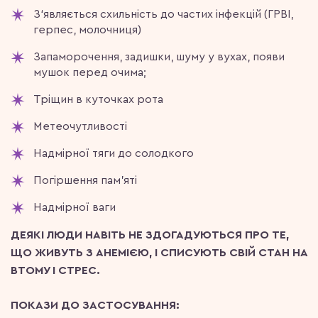
З‘являється схильність до частих інфекцій (ГРВІ,
герпес, молочниця)
Запаморочення, задишки, шуму у вухах, появи
мушок перед очима;
Тріщин в куточках рота
Метеочутливості
Надмірної тяги до солодкого
Погіршення пам’яті
Надмірної ваги
ДЕЯКІ ЛЮДИ НАВІТЬ НЕ ЗДОГАДУЮТЬСЯ ПРО ТЕ,
ЩО ЖИВУТЬ З АНЕМІЄЮ, І СПИСУЮТЬ СВІЙ СТАН НА
ВТОМУ І СТРЕС.
ПОКАЗИ ДО ЗАСТОСУВАННЯ: