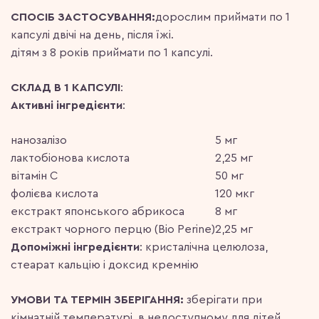
СПОСІБ ЗАСТОСУВАННЯ:
дорослим приймати по 1
капсулі двічі на день, після їжі.
дітям з 8 років приймати по 1 капсулі.
СКЛАД В 1 КАПСУЛІ
:
Активні інгредієнти
:
нанозалізо
5 мг
лактобіонова кислота
2,25 мг
вітамін С
50 мг
фолієва кислота
120 мкг
екстракт японського абрикоса
8 мг
екстракт чорного перцю (Bio Perine)
2,25 мг
Допоміжні інгредієнти
: кристалічна целюлоза,
стеарат кальцію і доксид кремнію
УМОВИ ТА ТЕРМІН ЗБЕРІГАННЯ:
зберігати при
кімнатній температурі, в недоступному для дітей