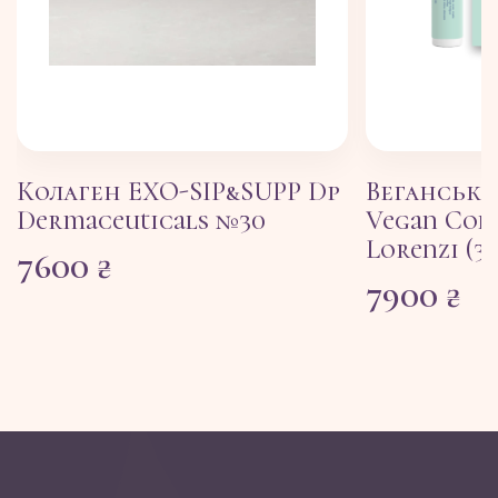
Колаген EXO-SIP&SUPP Dp
Веганськи
Dermaceuticals №30
Vegan Col
Lorenzi (3
7600
₴
7900
₴