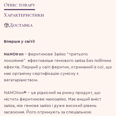
Опис товару
Характеристики
Доставка
Вперше у світі!
NANOIron
– феритинове Залізо “третього
покоління”
ефективніше гемового заліза Без побічних
ефектів. Перший у світі феритин, отриманий із сої, що
має органічну сертифікацію сумісну з
вегатаріанством.
NANOIron® – це рідкісний на ринку продукт, що
містить феритинове нанозалізо. Має вищий вміст
заліза, ніж гемове залізо і дуже високий рівень
засвоєння. Його отримують за спеціальною