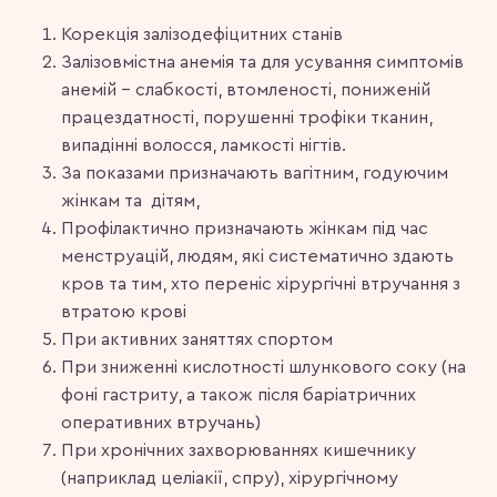
Корекція залізодефіцитних станів
Залізовмістна анемія та для усування симптомів
анемій − слабкості, втомленості, пониженій
працездатності, порушенні трофіки тканин,
випадінні волосся, ламкості нігтів.
За показами призначають вагітним, годуючим
жінкам та дітям,
Профілактично призначають жінкам під час
менструацій, людям, які систематично здають
кров та тим, хто переніс хірургічні втручання з
втратою крові
При активних заняттях спортом
При зниженні кислотності шлункового соку (на
фоні гастриту, а також після баріатричних
оперативних втручань)
При хронічних захворюваннях кишечнику
(наприклад целіакії, спру), хірургічному