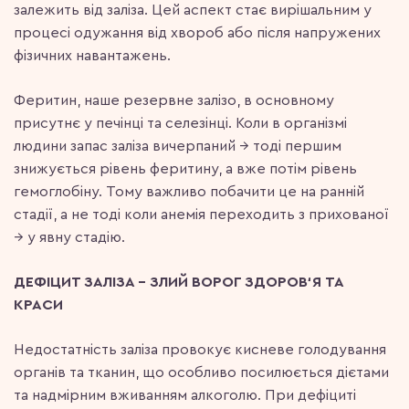
залежить від заліза. Цей аспект стає вирішальним у
процесі одужання від хвороб або після напружених
фізичних навантажень.
Феритин, наше резервне залізо, в основному
присутнє у печінці та селезінці. Коли в організмі
людини запас заліза вичерпаний → тоді першим
знижується рівень феритину, а вже потім рівень
гемоглобіну. Тому важливо побачити це на ранній
стадії, а не тоді коли анемія переходить з прихованої
→ у явну стадію.
ДЕФІЦИТ ЗАЛІЗА – ЗЛИЙ ВОРОГ ЗДОРОВ‘Я ТА
КРАСИ
Недостатність заліза провокує кисневе голодування
органів та тканин, що особливо посилюється дієтами
та надмірним вживанням алкоголю. При дефіциті