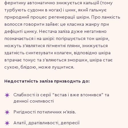
феритину автоматично знижується кальцій (тому
турбують судоми в ногах) і цинк, який гальмує
природний процес регенерації шкіри. Про ламкість
волосся говорити зайве: це класика жанру при
дефіциті цинку. Нестача заліза дуже негативно
позначається і на шкірі: погіршується тон шкіри,
можуть з‘являтися пігментні плями, знижується
здатність синтезувати колаген, відповідно шкіра
втрачає тонус та з‘вляються зморшки, шкіра стає
сухою, блідою, може лущитися.
Недостатність заліза призводить до:
Слабкості із серії “встав і вже втомився” та
денної сонливості
Ригідності потиличних м’язів.
Апатії, дратівливості, депресії