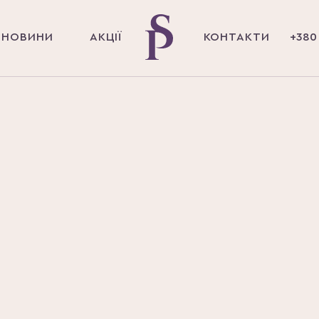
НОВИНИ
АКЦІЇ
КОНТАКТИ
+380 
Головна
Магазин
Китайська Народна Медицина
Комплекс
Бади 
вітамінів
вітам
Капсули буст
плодів жень
лінчжи №90