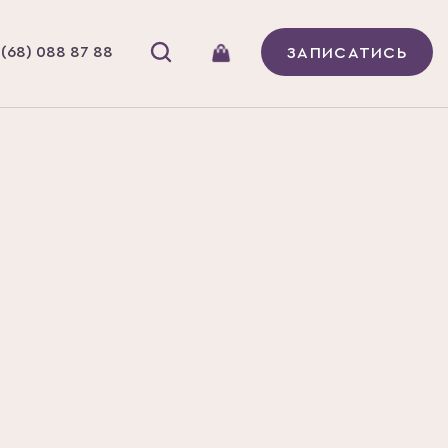
(68) 088 87 88
ЗАПИСАТИСЬ
Бренд
 - Yiling
та
Китайська народна медицина -
В наявності
іни
Yiling
ер імунітету на основі
шеню, бірючини та