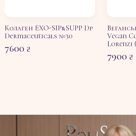
Колаген EXO-SIP&SUPP Dp
Вегансь
Dermaceuticals №30
Vegan C
Lorenzi 
7600
₴
7900
₴