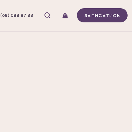
(68) 088 87 88
ЗАПИСАТИСЬ
Бренд
Yotsuba
и
Комплекс вітамінів
В наявності
ктор NAG Yotsuba 120