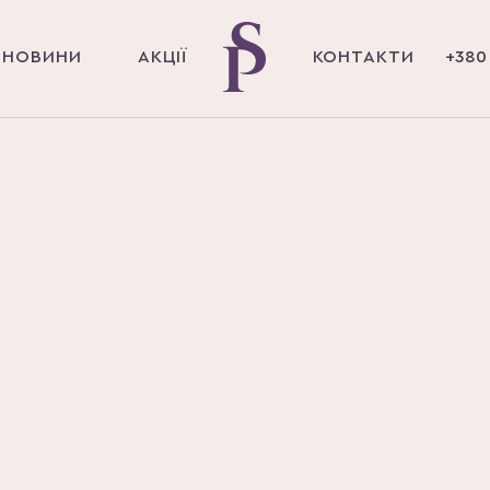
НОВИНИ
АКЦІЇ
КОНТАКТИ
+380 
Головна
Магазин
Yotsuba
Бади та вітамін
Хондропроте
табл.
Країна походження
Японія
Об'єм
120 шт