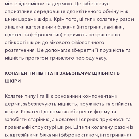
між епідермісом та дермою. Це забезпечує
сприятливе середовище для клітинного обміну між
цими шарами шкіри. Крім того, ці типи колагену разом
з іншими адгезивними білками (інтегрини, ламініни,
нідоген та фібронектин) сприяють покращенню
стійкості шкіри до вікового фізіологічного
розтягнення. Це допомагає зберегти її пружність та
міцність протягом тривалого періоду часу.
КОЛАГЕН ТИПІВ I ТА III ЗАБЕЗПЕЧУЄ ЩІЛЬНІСТЬ
ШКІРИ
Колаген типу I та III є основними компонентами
дерми, забезпечують міцність, пружність та стійкість
шкіри. Колаген I допомагає зберегти форму та
запобігти старінню, а колаген III сприяє пружності та
правильній структурі шкіри. Ці типи колагену разом із
їх адгезійними білками (фібронектином, інтегринами)