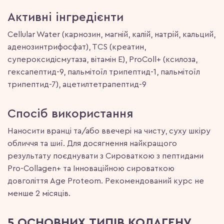
Активні інгредієнти
Cellular Water (карнозин, магнiй, калiй, натрiй, кальций,
аденозинтрифосфат), TCS (креатин,
супероксидісмутаза, вітамін Е), ProColl+ (ксилоза,
гексапептид-9, пальмітоїл трипептид-1, пальмітоїл
трипептид-7), ацетилтетрапептид-9
Спосіб використання
Наносити вранці та/або ввечері на чисту, суху шкіру
обличчя та шиї. Для досягнення найкращого
результату поєднувати з Сироваткою з пептидами
Pro-Collagen+ та Інноваційною сироваткою
довголіття Age Proteom. Рекомендований курс не
менше 2 місяців.
5 ОСНОВНИХ ТИПІВ КОЛАГЕНУ