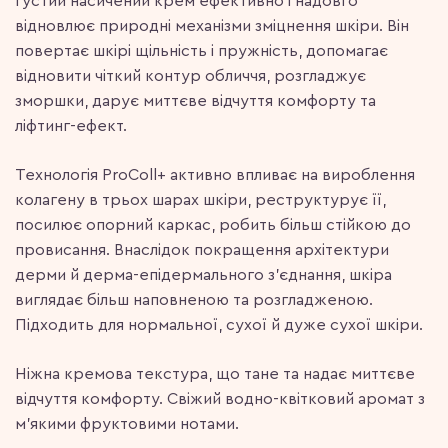
Густий насичений крем ефективно і надовго
відновлює природні механізми зміцнення шкіри. Він
повертає шкірі щільність і пружність, допомагає
відновити чіткий контур обличчя, розгладжує
зморшки, дарує миттєве відчуття комфорту та
ліфтинг-ефект.
Технологія ProColl+ активно впливає на вироблення
колагену в трьох шарах шкіри, реструктурує її,
посилює опорний каркас, робить більш стійкою до
провисання. Внаслідок покращення архітектури
дерми й дерма-епідермального з’єднання, шкіра
виглядає більш наповненою та розгладженою.
Підходить для нормальної, сухої й дуже сухої шкіри.
Ніжна кремова текстура, що тане та надає миттєве
відчуття комфорту. Свіжий водно-квітковий аромат з
м’якими фруктовими нотами.