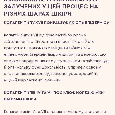
ЗАЛУЧЕН
ИХ
У ЦЕЙ ПРОЦЕС НА
РІЗНИХ ШАРАХ ШКІРИ
КОЛАГЕН ТИПУ XVII ПОКРАЩУЄ ЯКІСТЬ ЕПІДЕРМІСУ
Колаген типу XVII відіграє важливу роль у
забезпеченні стійкості та міцності шкіри. Його
присутність допомагає зміцнити зв’язок між
епідермісом (верхнім шаром шкіри) та дермою, що
сприяє покращенню структури шкіри та забезпечує
її оптимальну функціональність. Сприяє якісному
оновленню епідермісу, забезпечує здоровий та
міцний шар захисної тканини.
КОЛАГЕН ТИПІВ IV ТА VII ПОСИЛЮЄ КОГЕЗІЮ МІЖ
ШАРАМИ ШКІРИ
Колаген типів IV та VII сприяють міцному зчепленню