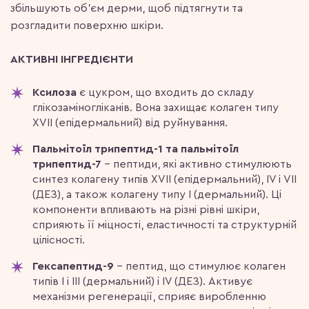
збільшують об’єм дерми, щоб підтягнути та
розгладити поверхню шкіри.
АКТИВНІ ІНГРЕДІЄНТИ
Ксилоза
є цукром, що входить до складу
глікозаміногліканів. Вона захищає колаген типу
XVII (епідермальний) від руйнування.
Пальмітоїл трипептид-1 та пальмітоїл
трипептид-7
– пептиди, які активно стимулюють
синтез колагену типів XVII (епідермальний), IV і VII
(ДЕЗ), а також колагену типу I (дермальний). Ці
компоненти впливають на різні рівні шкіри,
сприяють її міцності, еластичності та структурній
цілісності.
Гексапептид-9
– пептид, що стимулює колаген
типів I і III (дермальний) і IV (ДЕЗ). Активує
механізми регенерації, сприяє виробленню