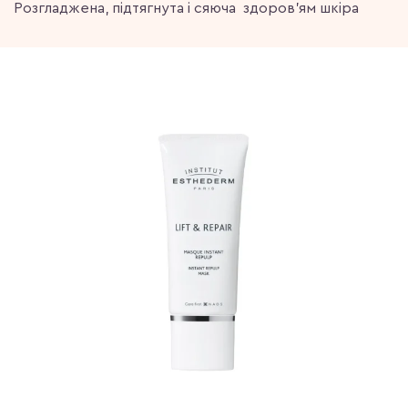
Розгладжена, підтягнута і сяюча здоров'ям шкіра