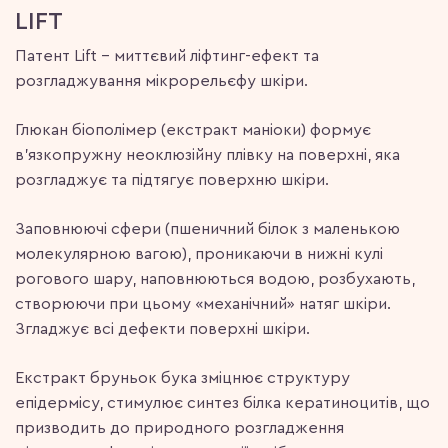
LIFT
Патент Lift – миттєвий ліфтинг-ефект та
розгладжування мікрорельєфу шкіри.
Глюкан біополімер (екстракт маніоки) формує
в’язкопружну неоклюзійну плівку на поверхні, яка
розгладжує та підтягує поверхню шкіри.
Заповнюючі сфери (пшеничний білок з маленькою
молекулярною вагою), проникаючи в нижні кулі
рогового шару, наповнюються водою, розбухають,
створюючи при цьому «механічний» натяг шкіри.
Згладжує всі дефекти поверхні шкіри.
Екстракт бруньок бука зміцнює структуру
епідермісу, стимулює синтез білка кератиноцитів, що
призводить до природного розгладження