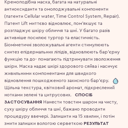
Кремоподібна маска, багата на натуральні
антиоксиданти та омолоджувальні компоненти
(патенти Сellular water, Time Control System, Repair).
Патент Lift миттєво відновлює, пом’якшує та
розгладжує шкіру обличчя та шиї. У багато разів
активніше посилює тургор та еластичність.
Біоміметичні зволожувальні агенти стимулюють
синтез епідермальних ліпідів, відновлюють бар’єрну
функцію та до- помагають підтримувати зволоження
шкіри. Маска надає шкірі здорового сяйва і насичує
живильними компонентами для швидкого
відновлення пошкодженого захисного бар’єру.
Щільна текстура, квітковий аромат, підкреслений
нотками зелені та цитрусових.
СПОСІБ
ЗАСТОСУВАННЯ
Нанести товстим шаром на чисту,
суху шкіру обличчя та шиї, бажано проводити
процедуру ввечері. Залишити на 15 хвилин, і потім
змити залишки вологою серветкою
РЕЗУЛЬТАТ