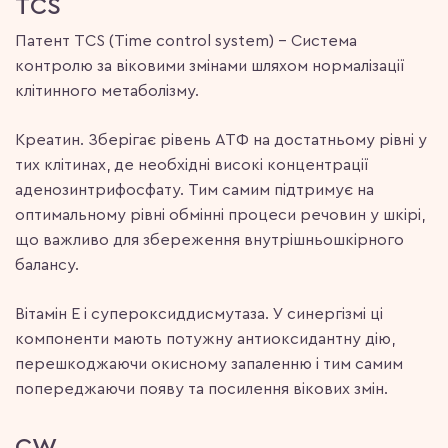
TCS
Патент TCS (Time control system) – Система
контролю за віковими змінами шляхом нормалізації
клітинного метаболізму.
Креатин. Зберігає рівень АТФ на достатньому рівні у
тих клітинах, де необхідні високі концентрації
аденозинтрифосфату. Тим самим підтримує на
оптимальному рівні обмінні процеси речовин у шкірі,
що важливо для збереження внутрішньошкірного
балансу.
Вітамін Е і супероксиддисмутаза. У синергізмі ці
компоненти мають потужну антиоксидантну дію,
перешкоджаючи окисному запаленню і тим самим
попереджаючи появу та посилення вікових змін.
CW