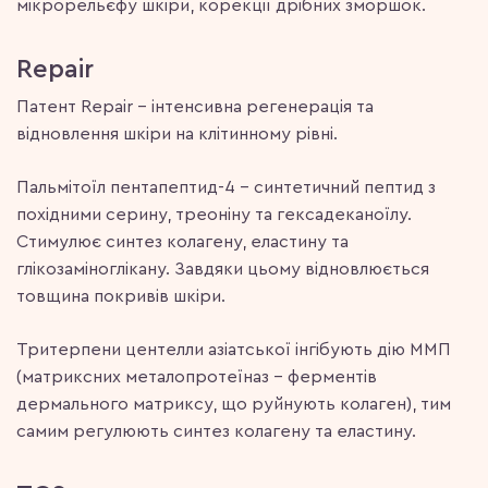
мікрорельєфу шкіри, корекції дрібних зморшок.
Repair
Патент Repair – інтенсивна регенерація та
відновлення шкіри на клітинному рівні.
Пальмітоїл пентапептид-4 – синтетичний пептид з
похідними серину, треоніну та гексадеканоїлу.
Стимулює синтез колагену, еластину та
глікозаміноглікану. Завдяки цьому відновлюється
товщина покривів шкіри.
Тритерпени центелли азіатської інгібують дію ММП
(матриксних металопротеїназ – ферментів
дермального матриксу, що руйнують колаген), тим
самим регулюють синтез колагену та еластину.