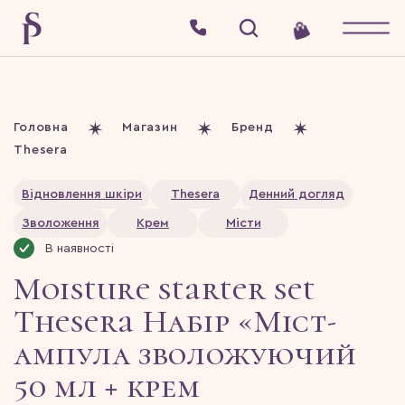
Головна
Магазин
Бренд
Thesera
Відновлення шкіри
Thesera
Денний догляд
Зволоження
Крем
Місти
В наявності
Moisture starter set
Thesera Набір «Міст-
ампула зволожуючий
50 мл + крем