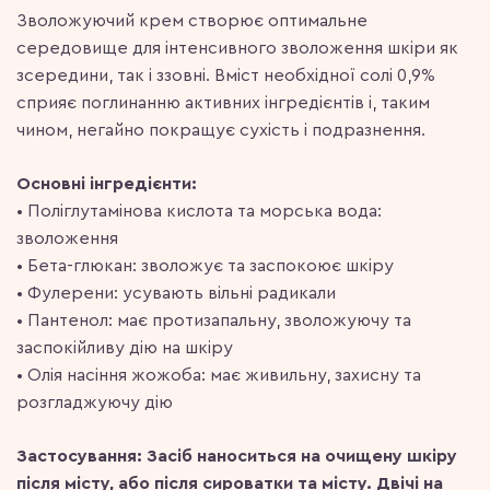
Зволожуючий крем створює оптимальне
середовище для інтенсивного зволоження шкіри як
зсередини, так і ззовні. Вміст необхідної солі 0,9%
сприяє поглинанню активних інгредієнтів і, таким
чином, негайно покращує сухість і подразнення.
Основні інгредієнти:
• Поліглутамінова кислота та морська вода:
зволоження
• Бета-глюкан: зволожує та заспокоює шкіру
• Фулерени: усувають вільні радикали
• Пантенол: має протизапальну, зволожуючу та
заспокійливу дію на шкіру
• Олія насіння жожоба: має живильну, захисну та
розгладжуючу дію
Застосування:
Засіб наноситься на очищену шкіру
після місту, або після сироватки та місту. Двічі на