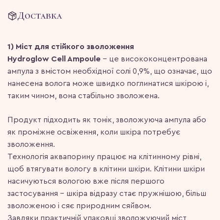
Доставка
1) Міст для стійкого зволоження
Hydroglow Cell Ampoule
– це висококонцентрована
ампула з вмістом необхідної солі 0,9%, що означає, що
нанесена волога може швидко поглинатися шкірою і,
таким чином, вона стабільно зволожена.
Продукт підходить як тонік, зволожуюча ампула або
як проміжне освіження, коли шкіра потребує
зволоження.
Технологія аквапорину працює на клітинному рівні,
щоб втягувати вологу в клітини шкіри. Клітини шкіри
насичуються вологою вже після першого
застосування – шкіра відразу стає пружнішою, більш
зволоженою і сяє природним сяйвом.
Завдяки практичній упаковці зволожуючий міст,