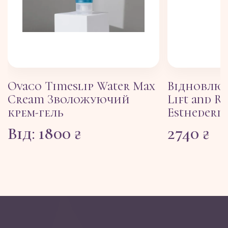
Ovaco Timeslip Water Max
Відновлю
Cream Зволожуючий
Lift and Re
крем-гель
Esthederm,
Від:
1800
₴
2740
₴