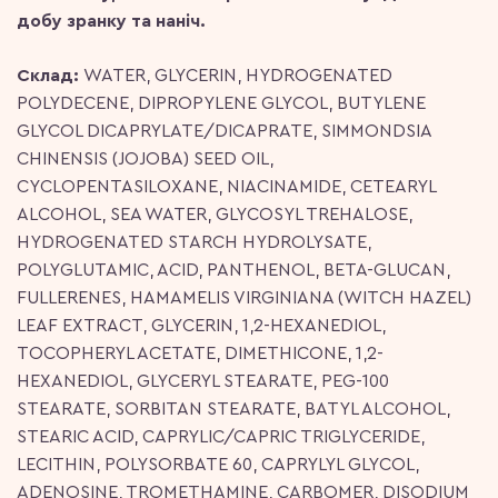
добу зранку та наніч.
Склад:
WATER, GLYCERIN, HYDROGENATED
POLYDECENE, DIPROPYLENE GLYCOL, BUTYLENE
GLYCOL DICAPRYLATE/DICAPRATE, SIMMONDSIA
CHINENSIS (JOJOBA) SEED OIL,
CYCLOPENTASILOXANE, NIACINAMIDE, CETEARYL
ALCOHOL, SEA WATER, GLYCOSYL TREHALOSE,
HYDROGENATED STARCH HYDROLYSATE,
POLYGLUTAMIC, ACID, PANTHENOL, BETA-GLUCAN,
FULLERENES, HAMAMELIS VIRGINIANA (WITCH HAZEL)
LEAF EXTRACT, GLYCERIN, 1,2-HEXANEDIOL,
TOCOPHERYL ACETATE, DIMETHICONE, 1,2-
HEXANEDIOL, GLYCERYL STEARATE, PEG-100
STEARATE, SORBITAN STEARATE, BATYL ALCOHOL,
STEARIC ACID, CAPRYLIC/CAPRIC TRIGLYCERIDE,
LECITHIN, POLYSORBATE 60, CAPRYLYL GLYCOL,
ADENOSINE, TROMETHAMINE, CARBOMER, DISODIUM