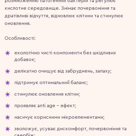
розмноженню патогенних бактерій та регулює
кислотне середовище. Знімає почервоніння та
дратівливі відчуття, відновлює клітини та стимулює
оновлення.
Особливості:
екологічно чисті компоненти без шкідливих
добавок;
делікатно очищує від забруднень, запаху;
підтримує оптимальний баланс;
стимулює оновлення клітин;
проявляє anti age – ефект;
насичує корисними мікроелементами;
зволожує, усуває дискомфорт, почервоніння та
свербіж;