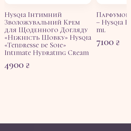
Hysqia Інтимний
​Парфумов
Зволожувальний Крем
– Hysqia E
для Щоденного Догляду
ml
«Ніжність Шовку» Hysqia
7100
₴
«Tendresse de Soie»
Intimate Hydrating Cream
4900
₴