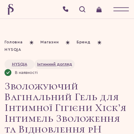
Головна
Магазин
Бренд
HYSQIA
HYSQIA
Інтимний догляд
В наявності
​Зволожуючий
Вагінальний Гель для
Інтимної Гігієни Хіск’я
Інтимель Зволоження
та Відновлення pH