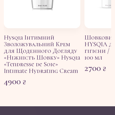
Hysqia Інтимний
Шовковий
Зволожувальний Крем
HYSQIA дл
для Щоденного Догляду
гігієни / 
«Ніжність Шовку» Hysqia
100 мл
«Tendresse de Soie»
2700
₴
Intimate Hydrating Cream
4900
₴