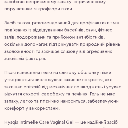
запобігає неприємному запаху, спричиненому
порушенням мікрофлори піхви.
Засіб також рекомендований для профілактики змін,
пов’язаних із відвідуванням басейнів, саун, фітнес-
залів, подорожами та прийомом антибіотиків,
оскільки допомагає підтримувати природний рівень
зволоженості та захищає слизову від агресивних
зовнішніх факторів.
Після нанесення гелю на слизову оболонку піхви
утворюється зволожуюче захисне покриття, яке
захищає епітелій від механічних пошкоджень і усуває
відчуття сухості, свербежу та печіння. Гель не має
запаху, легко та гігієнічно наноситься, забезпечуючи
комфорт у використанні.
Hysqia Intimelle Care Vaginal Gel — це надійний засіб