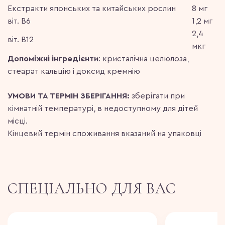
Екстракти японських та китайських рослин
8 мг
віт. В6
1,2 мг
2,4
віт. В12
мкг
Допоміжні інгредієнти
: кристалічна целюлоза,
стеарат кальцію і доксид кремнію
УМОВИ ТА ТЕРМІН ЗБЕРІГАННЯ:
зберігати при
кімнатній температурі, в недоступному для дітей
місці.
Кінцевий термін споживання вказаний на упаковці
СПЕЦІАЛЬНО ДЛЯ ВАС