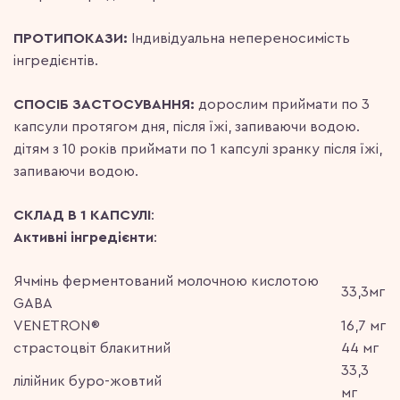
ПРОТИПОКАЗИ:
Індивідуальна непереносимість
інгредієнтів.
СПОСІБ ЗАСТОСУВАННЯ:
дорослим приймати по 3
капсули протягом дня, після їжі, запиваючи водою.
дітям з 10 років приймати по 1 капсулі зранку після їжі,
запиваючи водою.
СКЛАД В 1 КАПСУЛІ
:
Активні інгредієнти
:
Ячмінь ферментований молочною кислотою
33,3мг
GABA
VENETRON®
16,7 мг
страстоцвіт блакитний
44 мг
33,3
лілійник буро-жовтий
мг