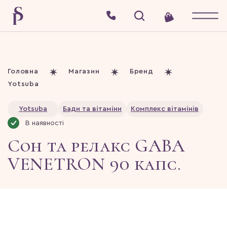
Головна
Магазин
Бренд
Yotsuba
Yotsuba
Бади та вітаміни
Комплекс вітамінів
В наявності
Сон та релакс GABA
VENETRON 90 капс.