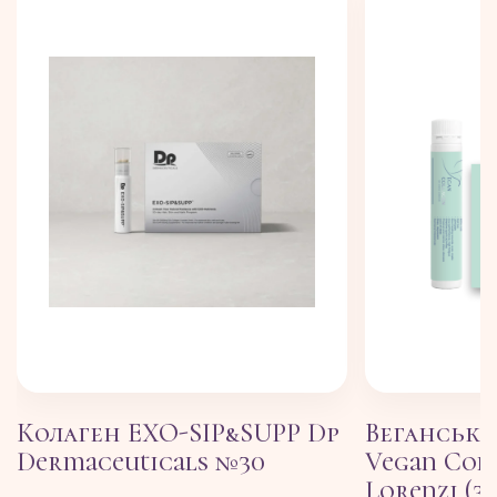
Колаген EXO-SIP&SUPP Dp
Веганськи
Dermaceuticals №30
Vegan Col
Lorenzi (3