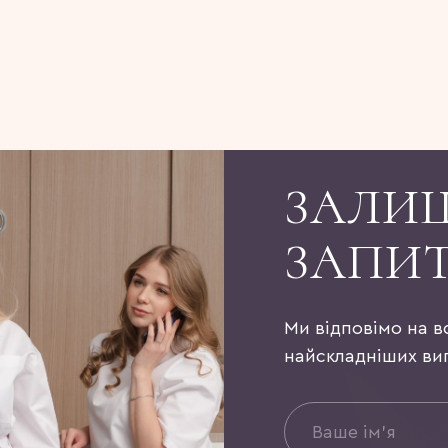
ЗАЛИ
ЗАПИ
Ми відповімо на в
найскладніших ви