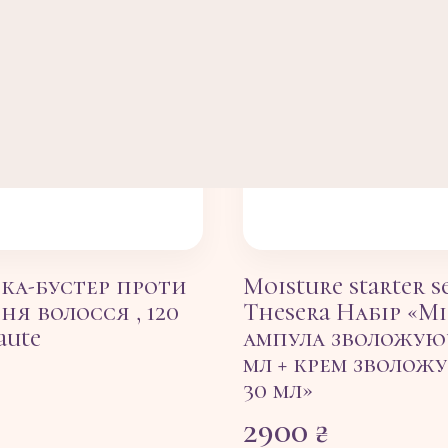
ка-бустер проти
Moisture starter s
ня волосся , 120
Thesera Набір «Мі
aute
ампула зволожую
мл + крем зволо
30 мл»
2900
₴