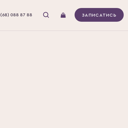
(68) 088 87 88
ЗАПИСАТИСЬ
Нічний
Сироватки/
Шия та
В наявності
догляд
емульсії/флюїди
декольте
 обличчя з пептидами
eptide Essence, 100ml