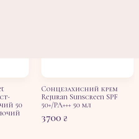
et
Сонцезахисний крем
ст-
Rejuran Sunscreen SPF
чий 50
50+/PA+++ 50 мл
жуючий
3700
₴