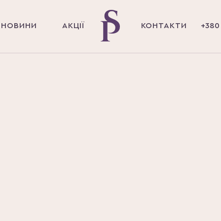
НОВИНИ
АКЦІЇ
КОНТАКТИ
+380 
Головна
Магазин
Денний
Догляд за
догляд
обличчям
Есенція для
Stop-Aging P
Країна походження
Корея