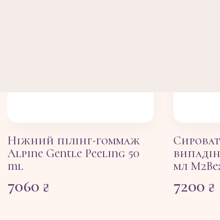
Ніжний пілінг-гоммаж
Сироват
Alpine Gentle Peeling 50
випадін
ml
мл M2Be
7060
₴
7200
₴