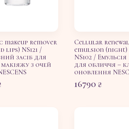
ic makeup remover
Cellular renewa
d lips) NS121 /
emulsion (night) 
ний засіб для
NS102 / Емульсія
 макіяжу з очей
для обличчя – к
 NESCENS
оновлення NES
₴
16790
₴