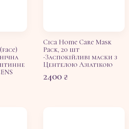
l
Cica Home Care Mask
(face)
Pack, 20 шт
 нічна
-Заспокійливі маски з
літинне
Центелою Азіатікою
CENS
2400
₴