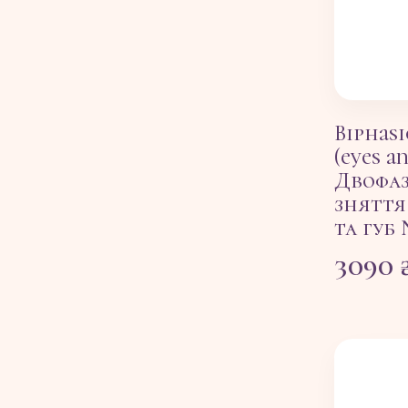
Biphas
(eyes an
Двофаз
зняття
та губ
3090