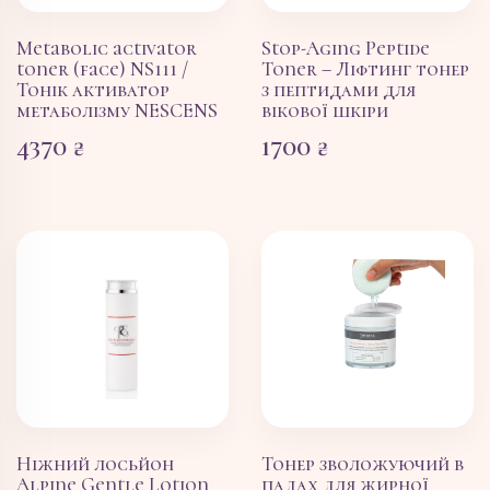
Metabolic activator
Stop-Aging Peptide
toner (face) NS111 /
Toner – Ліфтинг тонер
Тонік активатор
з пептидами для
метаболізму NESCENS
вікової шкіри
4370
₴
1700
₴
Ніжний лосьйон
Тонер зволожуючий в
Alpine Gentle Lotion
падах для жирної