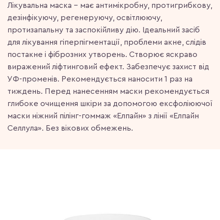
Лікувальна маска – має антимікробну, протигрибкову,
дезінфікуючу, регенеруючу, освітлюючу,
протизапальну та заспокійливу дію. Ідеальний засіб
для лікування гіперпігментації, проблеми акне, слідів
постакне і фіброзних утворень. Створює яскраво
виражений ліфтинговий ефект. Забезпечує захист від
УФ-променів. Рекомендується наносити 1 раз на
тиждень. Перед нанесенням маски рекомендується
глибоке очищення шкіри за допомогою ексфоліюючої
маски ніжний пілінг-гоммаж «Елпайн» з лінії «Елпайн
Селлула». Без вікових обмежень.