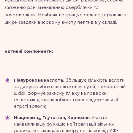
ушкодженої й ослабленої шкіри. Відновлює, сприяє
загоєнню ран, зменшенню сверблячки та
почервоніння. Неабияк покращує рельєф і пружність
шкіри завдяки високому вмісту пептидів у складі.
Активні компоненти:
Гіалуронова кислота.
Збільшує кількість вологи
та дарує глибоке зволоження сухій, зневодненій
шкірі, формує захисну плівку на поверхні
епідермісу, яка запобігає трансепідермальній
втраті вологи;
Ніацинамід, Глутатіон, Карнозин
. Мають
найважливішу функцію нейтралізації вільних
радикалів і захищають шкіру не тільки від УФ-