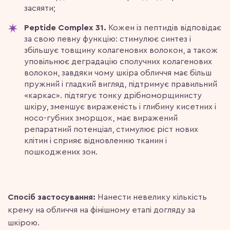
засяяти;
Peptide Complex 31.
Кожен із пептидів відповідає
за свою певну функцію: стимулює синтез і
збільшує товщину колагенових волокон, а також
уповільнює деградацію сполучних колагенових
волокон, завдяки чому шкіра обличчя має більш
пружний і гладкий вигляд, підтримує правильний
«каркас». підтягує тонку дрібноморщинисту
шкіру, зменшує вираженість і глибину кисетних і
носо-губних зморщок, має виражений
репаратний потенціал, стимулює ріст нових
клітин і сприяє відновленню тканин і
пошкоджених зон.
Спосіб застосування:
Нанести невелику кількість
крему на обличчя на фінішному етапі догляду за
шкірою.