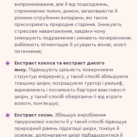
випромінювання, але й від пошкоджень,
спричинених пилом, димом, загазованістю й
різними отруйними випарами, які також
прискорюють природне старіння. Знижують
стресове навантаження, завдяки чому
зменшують подразнення і знімають почервоніння,
вибілюють пігментацію й усувають вікові, жовті
потемніння;
Екстракт кокоса та екстракт дикого
ямсу.
Підвищують щільність поверхневих
структур епідермісу, у такий спосіб збільшуючи
товщину шкіри, покращуючи тургор і рельєф,
відновлюють і посилюють бар’єрні властивості
шкіри, у такий спосіб оберігаючи її від втрати
вологи, пом’якшує;
Екстракт сосни.
Збільшує вироблення
гіалуронової кислоти й у такий спосіб підвищує
природний рівень гідратації шкіри, тонізує й
освіжає, допомагаючи шкірі підбадьоритися й