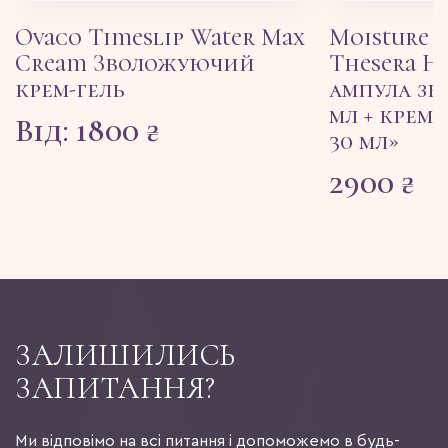
Ovaco Timeslip Water Max
Moisture s
Cream Зволожуючий
Thesera На
крем-гель
ампула зв
мл + крем
Від:
1800
₴
30 мл»
2900
₴
ЗАЛИШИЛИСЬ
ЗАПИТАННЯ?
Ми відповімо на всі питання і допоможемо в будь-