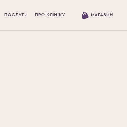
ПОСЛУГИ
ПРО КЛІНІКУ
МАГАЗИН
Головна
Новини
МОЖЛИВОСТІ СУЧАСНОЇ 
МОЖЛИВОС
МЕДИЦИНИ: