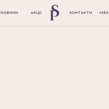
НОВИНИ
АКЦІЇ
КОНТАКТИ
+380 
МЕДИЦИНИ: НАСКІЛЬКИ ДАЛЕКО ЗАЙШЛА НАУКА
ТІ СУЧАСНО
 НАСКІЛЬК