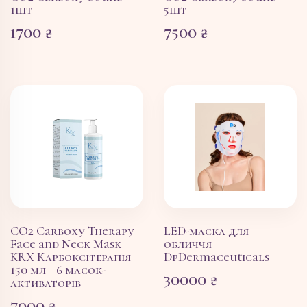
1шт
5шт
1700
₴
7500
₴
CO2 Carboxy Therapy
LED-маска для
Face and Neck Mask
обличчя
KRX Карбоксітерапія
DpDermaceuticals
150 мл + 6 масок-
30000
₴
активаторів
7000
₴