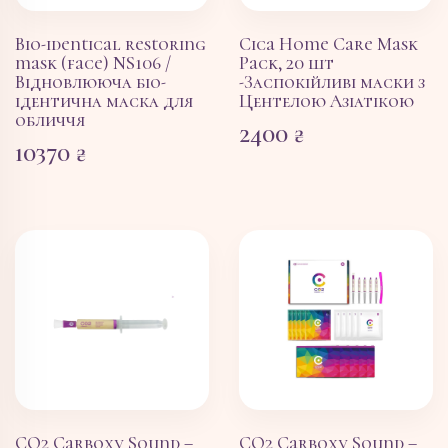
Bio-identical restoring
Cica Home Care Mask
mask (face) NS106 /
Pack, 20 шт
Відновлююча біо-
-Заспокійливі маски з
ідентична маска для
Центелою Азіатікою
обличчя
2400
₴
10370
₴
CO2 Carboxy Sound –
CO2 Carboxy Sound –