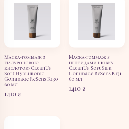
Маска-гоммаж з
Маска-гоммаж з
гіалуроновою
пептидами шовку
кислотою CleanUp
CleanUp Soft Silk
Soft Hyaluronic
Gommage ReSens R131
Gommage ReSens R130
60 мл
60 мл
1410
₴
1410
₴