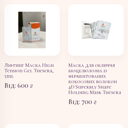
Ліфтинг Маска High
Маска для обличчя
Tension Gel Thesera,
біоцелюлозна із
5ml
ферментованих
кокосових волокон
Від:
600
₴
4D Superbly Shape
Holding Mask Thesera
Від:
700
₴