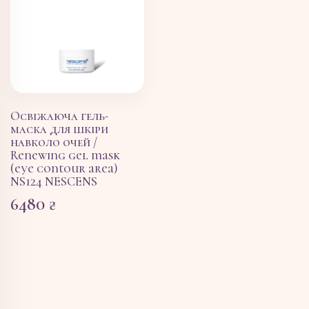
Освіжаюча гель-
маска для шкіри
навколо очей /
Renewing gel mask
(eye contour area)
NS124 NESCENS
6480
₴