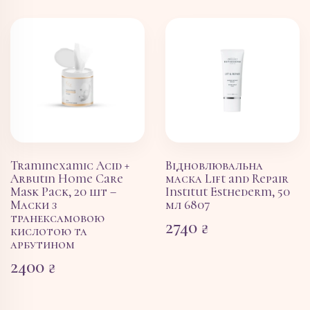
Traminexamic Acid +
Відновлювальна
Arbutin Home Care
маска Lift and Repair
Mask Pack, 20 шт –
Institut Esthederm, 50
Маски з
мл 6807
транексамовою
2740
₴
кислотою та
арбутином
2400
₴