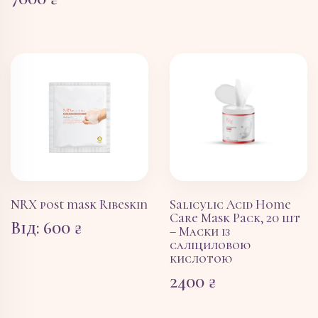
NRX post mask Ribeskin
Salicylic Acid Home
Care Mask Pack, 20 шт
Від:
600
₴
– Маски із
саліциловою
кислотою
2400
₴